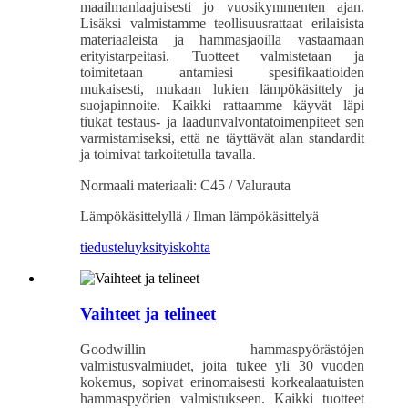
maailmanlaajuisesti jo vuosikymmenten ajan.
Lisäksi valmistamme teollisuusrattaat erilaisista
materiaaleista ja hammasjaoilla vastaamaan
erityistarpeitasi. Tuotteet valmistetaan ja
toimitetaan antamiesi spesifikaatioiden
mukaisesti, mukaan lukien lämpökäsittely ja
suojapinnoite. Kaikki rattaamme käyvät läpi
tiukat testaus- ja laadunvalvontatoimenpiteet sen
varmistamiseksi, että ne täyttävät alan standardit
ja toimivat tarkoitetulla tavalla.
Normaali materiaali: C45 / Valurauta
Lämpökäsittelyllä / Ilman lämpökäsittelyä
tiedustelu
yksityiskohta
Vaihteet ja telineet
Goodwillin hammaspyörästöjen
valmistusvalmiudet, joita tukee yli 30 vuoden
kokemus, sopivat erinomaisesti korkealaatuisten
hammaspyörien valmistukseen. Kaikki tuotteet