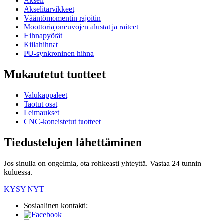
Akseli
Akselitarvikkeet
Vääntömomentin rajoitin
Moottoriajoneuvojen alustat ja raiteet
Hihnapyörät
Kiilahihnat
PU-synkroninen hihna
Mukautetut tuotteet
Valukappaleet
Taotut osat
Leimaukset
CNC-koneistetut tuotteet
Tiedustelujen lähettäminen
Jos sinulla on ongelmia, ota rohkeasti yhteyttä. Vastaa 24 tunnin
kuluessa.
KYSY NYT
Sosiaalinen kontakti: