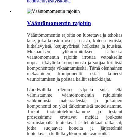
tiedustelu
yksityiskohta
Vääntömomentin rajoitin
Vääntömomentin rajoitin on luotettava ja tehokas
laite, joka koostuu useista osista, kuten navoista,
kitkalevyistä, ketjupyöristä, holkeista ja jousista.
Mekaanisen ylikuormituksen sattuessa
vääntömomentin rajoitin irrottaa vetoakselin
nopeasti käyttökokoonpanosta ja suojaa kriittisiä
komponentteja vikaantumiselta. Tämä olennainen
mekaaninen komponentti estää koneesi
vaurioitumisen ja poistaa kalliit seisokkiajat.
Goodwillilla olemme ylpeitä siitä, että
valmistamme vääntömomentin rajoittimia
valikoiduista materiaaleista, ja jokainen
komponentti on yksi tärkeimmistä tuotteistamme.
Tarkat tuotantotekniikkamme ja testatut
prosessimme erottavat meidät joukosta
varmistamalla luotettavat ja tehokkaat ratkaisut,
jotka suojaavat koneita ja järjestelmiä
luotettavasti kalliilta ylikuormitusvaurioilta.