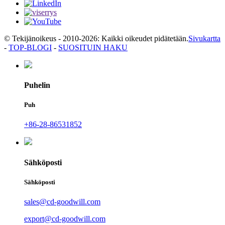
© Tekijänoikeus - 2010-2026: Kaikki oikeudet pidätetään.
Sivukartta
-
TOP-BLOGI
-
SUOSITUIN HAKU
Puhelin
Puh
+86-28-86531852
Sähköposti
Sähköposti
sales@cd-goodwill.com
export@cd-goodwill.com