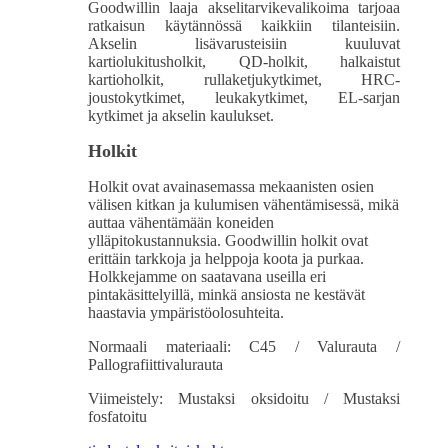
Goodwillin laaja akselitarvikevalikoima tarjoaa
ratkaisun käytännössä kaikkiin tilanteisiin.
Akselin lisävarusteisiin kuuluvat
kartiolukitusholkit, QD-holkit, halkaistut
kartioholkit, rullaketjukytkimet, HRC-
joustokytkimet, leukakytkimet, EL-sarjan
kytkimet ja akselin kaulukset.
Holkit
Holkit ovat avainasemassa mekaanisten osien
välisen kitkan ja kulumisen vähentämisessä, mikä
auttaa vähentämään koneiden
ylläpitokustannuksia. Goodwillin holkit ovat
erittäin tarkkoja ja helppoja koota ja purkaa.
Holkkejamme on saatavana useilla eri
pintakäsittelyillä, minkä ansiosta ne kestävät
haastavia ympäristöolosuhteita.
Normaali materiaali: C45 / Valurauta /
Pallografiittivalurauta
Viimeistely: Mustaksi oksidoitu / Mustaksi
fosfatoitu