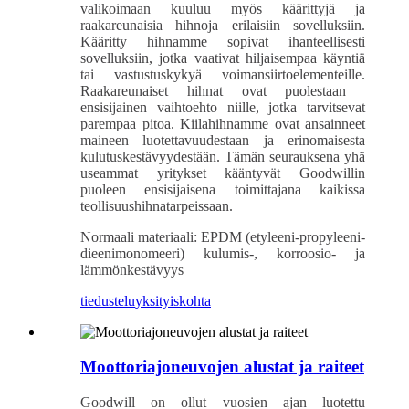
valikoimaan kuuluu myös käärittyjä ja
raakareunaisia ​​hihnoja erilaisiin sovelluksiin.
Kääritty hihnamme sopivat ihanteellisesti
sovelluksiin, jotka vaativat hiljaisempaa käyntiä
tai vastustuskykyä voimansiirtoelementeille.
Raakareunaiset hihnat ovat puolestaan ​​
ensisijainen vaihtoehto niille, jotka tarvitsevat
parempaa pitoa. Kiilahihnamme ovat ansainneet
maineen luotettavuudestaan ​​ja erinomaisesta
kulutuskestävyydestään. Tämän seurauksena yhä
useammat yritykset kääntyvät Goodwillin
puoleen ensisijaisena toimittajana kaikissa
teollisuushihnatarpeissaan.
Normaali materiaali: EPDM (etyleeni-propyleeni-
dieenimonomeeri) kulumis-, korroosio- ja
lämmönkestävyys
tiedustelu
yksityiskohta
Moottoriajoneuvojen alustat ja raiteet
Goodwill on ollut vuosien ajan luotettu