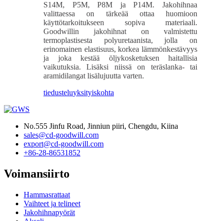
S14M, P5M, P8M ja P14M. Jakohihnaa
valittaessa on tärkeää ottaa huomioon
käyttötarkoitukseen sopiva materiaali.
Goodwillin jakohihnat on valmistettu
termoplastisesta polyuretaanista, jolla on
erinomainen elastisuus, korkea lämmönkestävyys
ja joka kestää öljykosketuksen haitallisia
vaikutuksia. Lisäksi niissä on teräslanka- tai
aramidilangat lisälujuutta varten.
tiedustelu
yksityiskohta
No.555 Jinfu Road, Jinniun piiri, Chengdu, Kiina
sales@cd-goodwill.com
export@cd-goodwill.com
+86-28-86531852
Voimansiirto
Hammasrattaat
Vaihteet ja telineet
Jakohihnapyörät