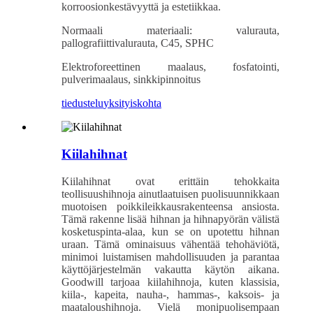
korroosionkestävyyttä ja estetiikkaa.
Normaali materiaali: valurauta,
pallografiittivalurauta, C45, SPHC
Elektroforeettinen maalaus, fosfatointi,
pulverimaalaus, sinkkipinnoitus
tiedustelu
yksityiskohta
Kiilahihnat
Kiilahihnat ovat erittäin tehokkaita
teollisuushihnoja ainutlaatuisen puolisuunnikkaan
muotoisen poikkileikkausrakenteensa ansiosta.
Tämä rakenne lisää hihnan ja hihnapyörän välistä
kosketuspinta-alaa, kun se on upotettu hihnan
uraan. Tämä ominaisuus vähentää tehohäviötä,
minimoi luistamisen mahdollisuuden ja parantaa
käyttöjärjestelmän vakautta käytön aikana.
Goodwill tarjoaa kiilahihnoja, kuten klassisia,
kiila-, kapeita, nauha-, hammas-, kaksois- ja
maataloushihnoja. Vielä monipuolisempaan