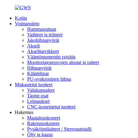
Kotiin
Voimansiirto
Hammasrattaat
Vaihteet ja telineet
Jakohihnapyörät
Akseli
Akselitarvikkeet
Vääntömomentin rajoitin
Moottoriajoneuvojen alustat ja raiteet
Hihnapyörät
Kiilahihnat
PU-synkroninen hihna
Mukautetut tuotteet
Valukappaleet
Taotut osat
Leimaukset
CNC-koneistetut tuotteet
Hakemus
Maatalouskoneet
Rakennuskoneet
Pysäköintilaitteet / Stereoautotalli
Öljy ja kaasu