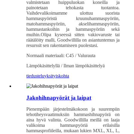
valmistetaan huippuluokan koneilla ja
painotetaan tehokasta tuotantoa.
Vaihdevalikoimamme ulottuu suorista
hammaspyöristä kruunuhammaspyöriin,
matohammaspyöriin, akselihammaspyöriin,
hammastankoihin ja hammaspyöriin sekä
muihin.
Olipa kyseessä sitten vakiovaruste tai
räätälöity malli, Goodwillilla on asiantuntemus ja
resurssit sen rakentamiseen puolestasi.
Normaali materiaali: C45 / Valurauta
Lämpökäsittelyllä / Ilman lämpökäsittelyä
tiedustelu
yksityiskohta
Jakohihnapyörät ja laipat
Pienempään järjestelmäkokoon ja suurempiin
tehotiheysvaatimuksiin hammashihnapyörä on
aina hyvä valinta. Goodwillilla meillä on laaja
valikoima hammaspyöriä erilaisilla
hammasprofiileilla, mukaan lukien MXL, XL, L,