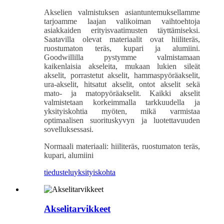
Akselien valmistuksen asiantuntemuksellamme
tarjoamme laajan valikoiman vaihtoehtoja
asiakkaiden erityisvaatimusten täyttämiseksi.
Saatavilla olevat materiaalit ovat hiiliteräs,
ruostumaton teräs, kupari ja alumiini.
Goodwillilla pystymme valmistamaan
kaikenlaisia ​​akseleita, mukaan lukien sileät
akselit, porrastetut akselit, hammaspyöräakselit,
ura-akselit, hitsatut akselit, ontot akselit sekä
mato- ja matopyöräakselit. Kaikki akselit
valmistetaan korkeimmalla tarkkuudella ja
yksityiskohtia myöten, mikä varmistaa
optimaalisen suorituskyvyn ja luotettavuuden
sovelluksessasi.
Normaali materiaali: hiiliteräs, ruostumaton teräs,
kupari, alumiini
tiedustelu
yksityiskohta
Akselitarvikkeet