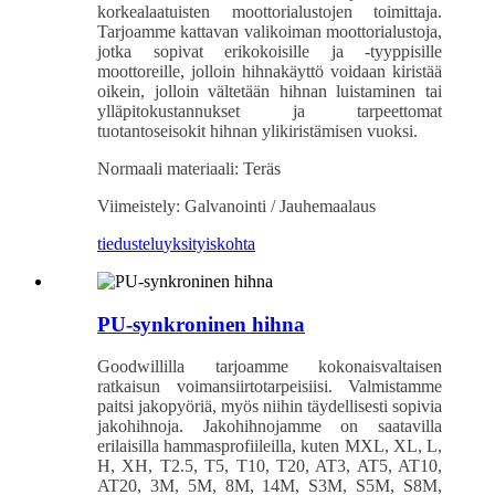
korkealaatuisten moottorialustojen toimittaja.
Tarjoamme kattavan valikoiman moottorialustoja,
jotka sopivat erikokoisille ja -tyyppisille
moottoreille, jolloin hihnakäyttö voidaan kiristää
oikein, jolloin vältetään hihnan luistaminen tai
ylläpitokustannukset ja tarpeettomat
tuotantoseisokit hihnan ylikiristämisen vuoksi.
Normaali materiaali: Teräs
Viimeistely: Galvanointi / Jauhemaalaus
tiedustelu
yksityiskohta
PU-synkroninen hihna
Goodwillilla tarjoamme kokonaisvaltaisen
ratkaisun voimansiirtotarpeisiisi. Valmistamme
paitsi jakopyöriä, myös niihin täydellisesti sopivia
jakohihnoja. Jakohihnojamme on saatavilla
erilaisilla hammasprofiileilla, kuten MXL, XL, L,
H, XH, T2.5, T5, T10, T20, AT3, AT5, AT10,
AT20, 3M, 5M, 8M, 14M, S3M, S5M, S8M,