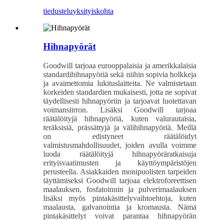
tiedustelu
yksityiskohta
Hihnapyörät
Goodwill tarjoaa eurooppalaisia ​​ja amerikkalaisia
​​standardihihnapyöriä sekä niihin sopivia holkkeja
ja avaimettomia lukituslaitteita. Ne valmistetaan
korkeiden standardien mukaisesti, jotta ne sopivat
täydellisesti hihnapyöriin ja tarjoavat luotettavan
voimansiirron. Lisäksi Goodwill tarjoaa
räätälöityjä hihnapyöriä, kuten valurautaisia,
teräksisiä, prässättyjä ja välihihnapyöriä. Meillä
on edistyneet räätälöidyt
valmistusmahdollisuudet, joiden avulla voimme
luoda räätälöityjä hihnapyöräratkaisuja
erityisvaatimusten ja käyttöympäristöjen
perusteella. Asiakkaiden monipuolisten tarpeiden
täyttämiseksi Goodwill tarjoaa elektroforeettisen
maalauksen, fosfatoinnin ja pulverimaalauksen
lisäksi myös pintakäsittelyvaihtoehtoja, kuten
maalausta, galvanointia ja kromausta. Nämä
pintakäsittelyt voivat parantaa hihnapyörän