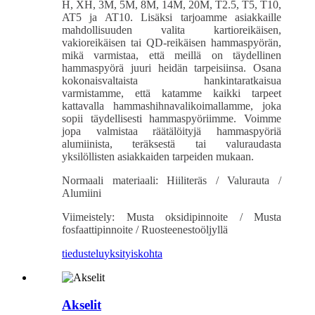
H, XH, 3M, 5M, 8M, 14M, 20M, T2.5, T5, T10,
AT5 ja AT10. Lisäksi tarjoamme asiakkaille
mahdollisuuden valita kartioreikäisen,
vakioreikäisen tai QD-reikäisen hammaspyörän,
mikä varmistaa, että meillä on täydellinen
hammaspyörä juuri heidän tarpeisiinsa. Osana
kokonaisvaltaista hankintaratkaisua
varmistamme, että katamme kaikki tarpeet
kattavalla hammashihnavalikoimallamme, joka
sopii täydellisesti hammaspyöriimme. Voimme
jopa valmistaa räätälöityjä hammaspyöriä
alumiinista, teräksestä tai valuraudasta
yksilöllisten asiakkaiden tarpeiden mukaan.
Normaali materiaali: Hiiliteräs / Valurauta /
Alumiini
Viimeistely: Musta oksidipinnoite / Musta
fosfaattipinnoite / Ruosteenestoöljyllä
tiedustelu
yksityiskohta
Akselit