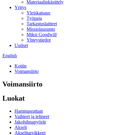
Materiaalinkäsittely
Yritys
Yleiskatsaus
Työpaja
Tarkastuslaitteet
Missiolausunto
Miksi Goodwill
Yhteystiedot
Uutiset
English
Kotiin
Voimansiirto
Voimansiirto
Luokat
Hammasrattaat
Vaihteet ja telineet
Jakohihnapyörät
Akseli
Akselitarvikkeet