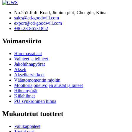
No.555 Jinfu Road, Jinniun piiri, Chengdu, Kiina
sales@cd-goodwill.com
export@cd-goodwill.com
+86-28-86531852
Voimansiirto
Hammasrattaat
Vaihteet ja telineet
Jakohihnapyörät
Akseli
Akselitarvikkeet
Vääntömomentin rajoitin
Moottoriajoneuvojen alustat ja raiteet
Hihnapyörät
Kiilahihnat
PU-synkroninen hihna
Mukautetut tuotteet
Valukappaleet
Taotut osat