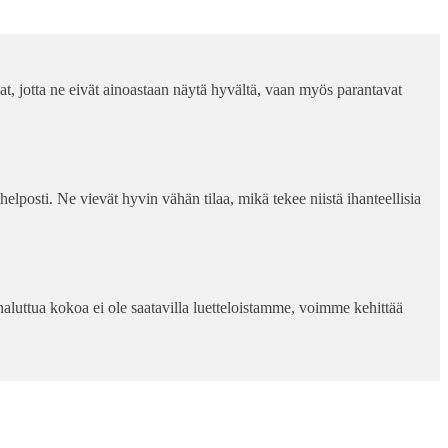
 jotta ne eivät ainoastaan ​​näytä hyvältä, vaan myös parantavat
elposti. Ne vievät hyvin vähän tilaa, mikä tekee niistä ihanteellisia
haluttua kokoa ei ole saatavilla luetteloistamme, voimme kehittää