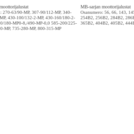
oottorijalustat
MB-sarjan moottorijalustat
 270-63/90-MP, 307-90/112-MP, 340-
Osanumero: 56, 66, 143, 145
MP, 430-100/132-2-MP, 430-160/180-2-
254B2, 256B2, 284B2, 286
60/180-MP0-8,/490-MP-0,0 585-200/225-
365B2, 404B2, 405B2, 444
50-MP, 735-280-MP, 800-315-MP