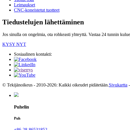
Leimaukset
CNC-koneistetut tuotteet
Tiedustelujen lähettäminen
Jos sinulla on ongelmia, ota rohkeasti yhteyttä. Vastaa 24 tunnin kulue
KYSY NYT
Sosiaalinen kontakti:
© Tekijänoikeus - 2010-2026: Kaikki oikeudet pidätetään.
Sivukartta
Puhelin
Puh
+86-28-86531852