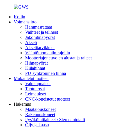
Kotiin
Voimansiirto
Hammasrattaat
Vaihteet ja telineet
Jakohihnapyörät
Akseli
Akselitarvikkeet
Vääntömomentin rajoitin
Moottoriajoneuvojen alustat ja raiteet
Hihnapyörät
Kiilahihnat
PU-synkroninen hihna
Mukautetut tuotteet
Valukappaleet
Taotut osat
Leimaukset
CNC-koneistetut tuotteet
Hakemus
Maatalouskoneet
Rakennuskoneet
Pysäköintilaitteet / Stereoautotalli
Öljy ja kaasu