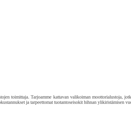
ojen toimittaja. Tarjoamme kattavan valikoiman moottorialustoja, jotka 
tokustannukset ja tarpeettomat tuotantoseisokit hihnan ylikiristämisen vu