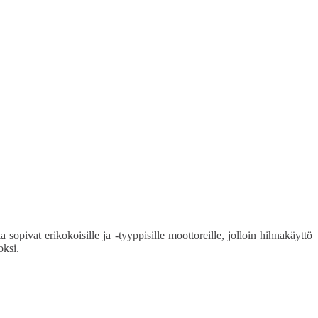
sopivat erikokoisille ja -tyyppisille moottoreille, jolloin hihnakäyttö
oksi.