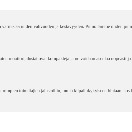
ä varmistaa niiden vahvuuden ja kestävyyden. Pinnoitamme niiden pinnat,
oten moottorijalustat ovat kompakteja ja ne voidaan asentaa nopeasti ja h
rimpien toimittajien jalustoihin, mutta kilpailukykyiseen hintaan. Jos 