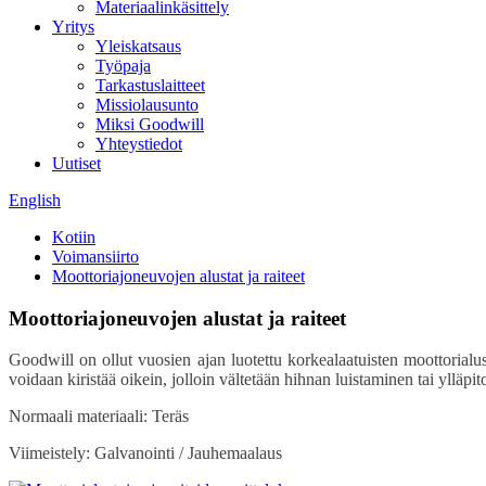
Materiaalinkäsittely
Yritys
Yleiskatsaus
Työpaja
Tarkastuslaitteet
Missiolausunto
Miksi Goodwill
Yhteystiedot
Uutiset
English
Kotiin
Voimansiirto
Moottoriajoneuvojen alustat ja raiteet
Moottoriajoneuvojen alustat ja raiteet
Goodwill on ollut vuosien ajan luotettu korkealaatuisten moottorialust
voidaan kiristää oikein, jolloin vältetään hihnan luistaminen tai ylläpi
Normaali materiaali: Teräs
Viimeistely: Galvanointi / Jauhemaalaus