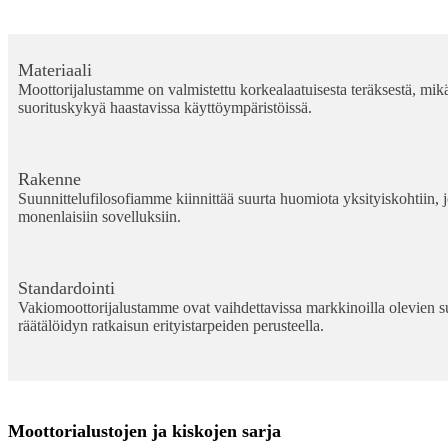
Materiaali
Moottorijalustamme on valmistettu korkealaatuisesta teräksestä, mik
suorituskykyä haastavissa käyttöympäristöissä.
Rakenne
Suunnittelufilosofiamme kiinnittää suurta huomiota yksityiskohtiin, j
monenlaisiin sovelluksiin.
Standardointi
Vakiomoottorijalustamme ovat vaihdettavissa markkinoilla olevien suu
räätälöidyn ratkaisun erityistarpeiden perusteella.
Moottorialustojen ja kiskojen sarja