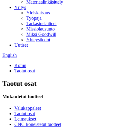
Materiaalinkäsittely
Yritys
Yleiskatsaus
Työpaja
Tarkastuslaitteet
Missiolausunto
Miksi Goodwill
Yhteystiedot
Uutiset
English
Kotiin
Taotut osat
Taotut osat
Mukautetut tuotteet
Valukappaleet
Taotut osat
Leimaukset
CNC-koneistetut tuotteet