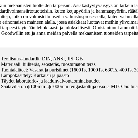
kiin mekaanisten tuotteiden tarpeisiin. Asiakastyytyväisyys on tärkein 
divoimansiirtotuotteisiin, kuten ketjupyöriin ja hammaspyöriin, räätälöi
teja, jotka on valmistettu useilla valmistusprosesseilla, kuten valamal
 erinomaisen maineen alalla, jossa asiakkaat luottavat meihin ylivoima
et tarpeesi täytetään tehokkaasti ja tuloksellisesti. Omistautunut ammatti
Goodwillin etu ja anna meidän palvella mekaanisten tuotteiden tarpeitas
Teollisuusstandardit: DIN, ANSI, JIS, GB
Materiaali: hiiliteräs, seosteräs, ruostumaton teräs
Taontalaitteet: Vasarat ja puristimet (1600Ts, 1000Ts, 630Ts, 400Ts, 3
Lämpökäsittely: Karkaisu ja päästö
Täydet laboratorio- ja laadunvalvontaominaisuudet
Saatavilla on ф100mm -ф1000mm rengastaottuja osia ja MTO-taottuja