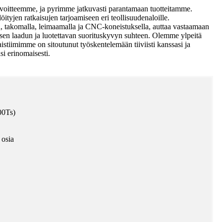
tavoitteemme, ja pyrimme jatkuvasti parantamaan tuotteitamme.
tyjen ratkaisujen tarjoamiseen eri teollisuudenaloille.
la, takomalla, leimaamalla ja CNC-koneistuksella, auttaa vastaamaan
isen laadun ja luotettavan suorituskyvyn suhteen. Olemme ylpeitä
laistiimimme on sitoutunut työskentelemään tiiviisti kanssasi ja
i erinomaisesti.
00Ts)
 osia