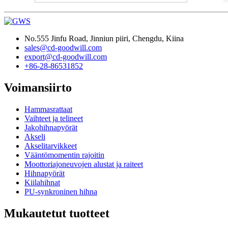
No.555 Jinfu Road, Jinniun piiri, Chengdu, Kiina
sales@cd-goodwill.com
export@cd-goodwill.com
+86-28-86531852
Voimansiirto
Hammasrattaat
Vaihteet ja telineet
Jakohihnapyörät
Akseli
Akselitarvikkeet
Vääntömomentin rajoitin
Moottoriajoneuvojen alustat ja raiteet
Hihnapyörät
Kiilahihnat
PU-synkroninen hihna
Mukautetut tuotteet