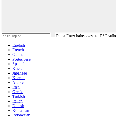
Paina Enter hakeaksesi tai ESC sulk
English
French
German
Portuguese
Spanish
Russian
Japanese
Korean
Arabic
Irish
Greek
Turkish
Italian
Danish
Romanian
Indonesian