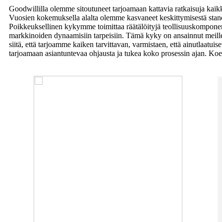
Goodwillilla olemme sitoutuneet tarjoamaan kattavia ratkaisuja kaik
Vuosien kokemuksella alalta olemme kasvaneet keskittymisestä standar
Poikkeuksellinen kykymme toimittaa räätälöityjä teollisuuskomponent
markkinoiden dynaamisiin tarpeisiin. Tämä kyky on ansainnut meille
siitä, että tarjoamme kaiken tarvittavan, varmistaen, että ainutlaatuis
tarjoamaan asiantuntevaa ohjausta ja tukea koko prosessin ajan. Koe 