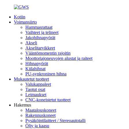
Kotiin
Voimansiirto
Hammasrattaat
Vaihteet ja telineet
Jakohihnapyörät
Akseli
Akselitarvikkeet
Vääntömomentin rajoitin
Moottoriajoneuvojen alustat ja raiteet
Hihnapyörät
Kiilahihnat
PU-synkroninen hihna
Mukautetut tuotteet
Valukappaleet
Taotut osat
Leimaukset
CNC-koneistetut tuotteet
Hakemus
Maatalouskoneet
Rakennuskoneet
Pysäköintilaitteet / Stereoautotalli
Öljy ja kaasu