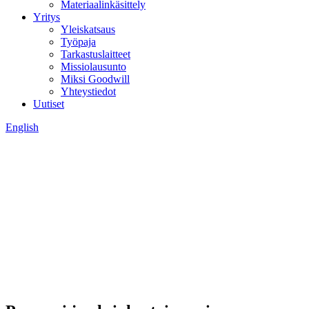
Materiaalinkäsittely
Yritys
Yleiskatsaus
Työpaja
Tarkastuslaitteet
Missiolausunto
Miksi Goodwill
Yhteystiedot
Uutiset
English