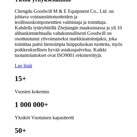
Chengdu Goodwill M & E Equipment Co., Ltd. on
johtava voimansiirtotuotteiden ja
teollisuuskomponenttien valmistaja ja toimittaja.
Kahdella tytäryhtiöllä Zhejiangin maakunnassa ja yli 10
alihankintatehtaalla valtakunnallisesti Goodwill on
osoittautunut ylivoimaiseksi markkinatoimijaksi, joka
toimittaa paitsi hienoimpia huippuluokan tuotteita, myös
poikkeuksellisen hyvää asiakaspalvelua. Kaikki
tuotantolaitokset ovat ISO9001-rekisteröityjä.
Lue lisää
15
+
Vuosien kokemus
1 000 000
+
Yksiköt Vuotuinen kapasiteetti
50
+