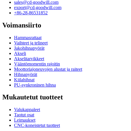
sales@cd-goodwill.com
export@cd-goodwill.com
+86-28-86531852
Voimansiirto
Hammasrattaat
Vaihteet ja telineet
Jakohihnapyörät
Akseli
Akselitarvikkeet
Vääntömomentin rajoitin
Moottoriajoneuvojen alustat ja raiteet
Hihnapyörät
Kiilahihnat
PU-synkroninen hihna
Mukautetut tuotteet
Valukappaleet
Taotut osat
Leimaukset
CNC-koneistetut tuotteet