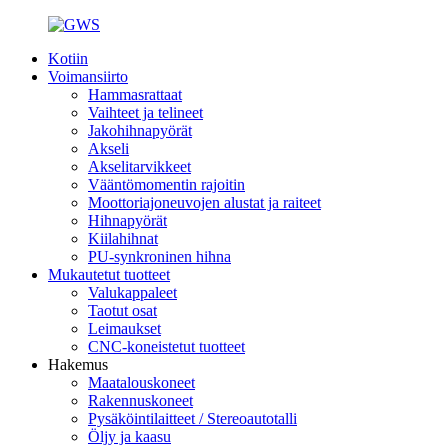
Kotiin
Voimansiirto
Hammasrattaat
Vaihteet ja telineet
Jakohihnapyörät
Akseli
Akselitarvikkeet
Vääntömomentin rajoitin
Moottoriajoneuvojen alustat ja raiteet
Hihnapyörät
Kiilahihnat
PU-synkroninen hihna
Mukautetut tuotteet
Valukappaleet
Taotut osat
Leimaukset
CNC-koneistetut tuotteet
Hakemus
Maatalouskoneet
Rakennuskoneet
Pysäköintilaitteet / Stereoautotalli
Öljy ja kaasu